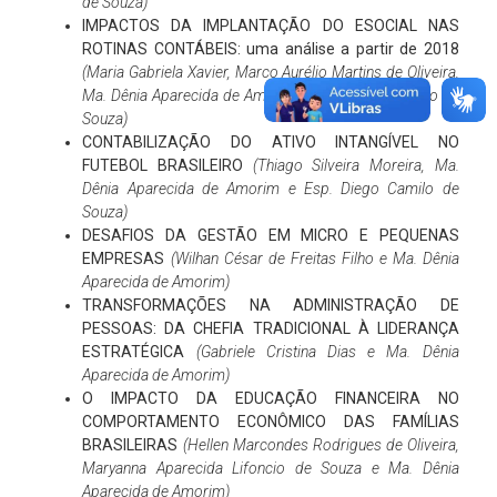
de Souza)
IMPACTOS DA IMPLANTAÇÃO DO ESOCIAL NAS
ROTINAS CONTÁBEIS: uma análise a partir de 2018
(Maria Gabriela Xavier, Marco Aurélio Martins de Oliveira,
Ma. Dênia Aparecida de Amorim e Esp. Diego Camilo de
Souza)
CONTABILIZAÇÃO DO ATIVO INTANGÍVEL NO
FUTEBOL BRASILEIRO
(Thiago Silveira Moreira, Ma.
Dênia Aparecida de Amorim e Esp. Diego Camilo de
Souza)
DESAFIOS DA GESTÃO EM MICRO E PEQUENAS
EMPRESAS
(Wilhan César de Freitas Filho e Ma. Dênia
Aparecida de Amorim)
TRANSFORMAÇÕES NA ADMINISTRAÇÃO DE
PESSOAS: DA CHEFIA TRADICIONAL À LIDERANÇA
ESTRATÉGICA
(Gabriele Cristina Dias e Ma. Dênia
Aparecida de Amorim)
O IMPACTO DA EDUCAÇÃO FINANCEIRA NO
COMPORTAMENTO ECONÔMICO DAS FAMÍLIAS
BRASILEIRAS
(Hellen Marcondes Rodrigues de Oliveira,
Maryanna Aparecida Lifoncio de Souza e Ma. Dênia
Aparecida de Amorim)