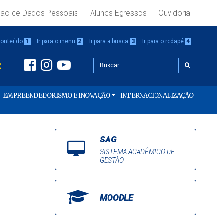
ção de Dados Pessoais
Alunos Egressos
Ouvidoria
 conteúdo
1
Ir para o menu
2
Ir para a busca
3
Ir para o rodapé
4
2
EMPREENDEDORISMO E INOVAÇÃO
INTERNACIONALIZAÇÃO
SAG
SISTEMA ACADÊMICO DE
GESTÃO
MOODLE