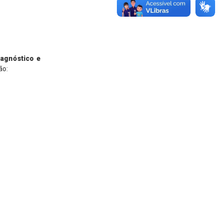
iagnóstico e
ão: