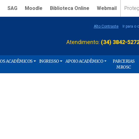
SAG
Moodle
Biblioteca Online
Webmail
Prote
Alto Contraste
Ir para o
Atendimento:
(34) 3842-527
ÇOS ACADÊMICOS
INGRESSO
APOIO ACADÊMICO
PARCERIAS
MROSC