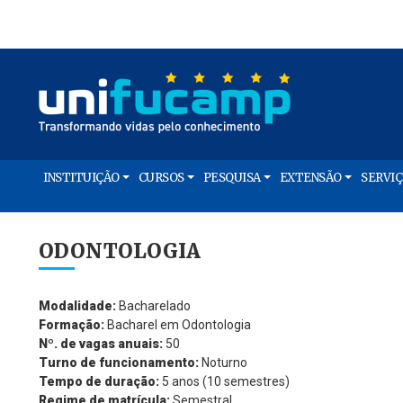
INSTITUIÇÃO
CURSOS
PESQUISA
EXTENSÃO
SERVI
ODONTOLOGIA
Modalidade:
Bacharelado
Formação:
Bacharel em Odontologia
Nº. de vagas anuais:
50
Turno de funcionamento:
Noturno
Tempo de duração:
5 anos (10 semestres)
Regime de matrícula:
Semestral