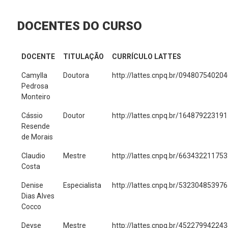
DOCENTES DO CURSO
DOCENTE
TITULAÇÃO
CURRÍCULO LATTES
Camylla
Doutora
http://lattes.cnpq.br/09480754020
Pedrosa
Monteiro
Cássio
Doutor
http://lattes.cnpq.br/16487922319
Resende
de Morais
Claudio
Mestre
http://lattes.cnpq.br/66343221175
Costa
Denise
Especialista
http://lattes.cnpq.br/53230485397
Dias Alves
Cocco
Deyse
Mestre
http://lattes.cnpq.br/45227994224