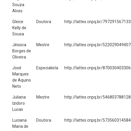
Souza
Alves
Gleice
Doutora
http://lattes.cnpq.br/79729156713
Kelly de
Sousa
Jéssica
Mestre
http://lattes.cnpq.br/52202904940
Borges de
Oliveira
José
Especialista
http://lattes.cnpq.br/87003040330
Marques
de Aquino
Neto
Juliana
Mestre
http://lattes.cnpq.br/54680378812
Izidoro
Lucas
Luciana
Doutora
http://lattes.cnpq.br/57356031458
Maria de