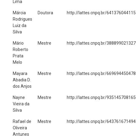
Lima
Márcia
Doutora
http://lattes.cnpq.br/64137604411
Rodrigues
Luiz da
Silva
Mário
Mestre
http://lattes.cnpq.br/38889902132
Roberto
Prata
Melo
Mayara
Mestre
http://lattes.cnpq.br/66969445047
Abadia D.
dos Anjos
Nayne
Mestre
http://lattes.cnpq.br/93514570816
Vieira da
Silva
Rafael de
Mestre
http://lattes.cnpq.br/64376167149
Oliveira
Antunes