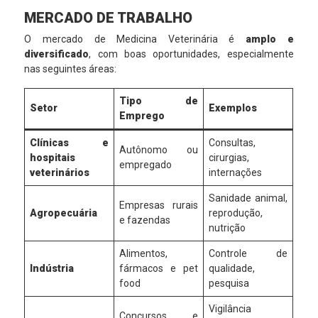
MERCADO DE TRABALHO
O mercado de Medicina Veterinária é
amplo e
diversificado
, com boas oportunidades, especialmente
nas seguintes áreas:
Tipo de
Setor
Exemplos
Emprego
Clínicas e
Consultas,
Autônomo ou
hospitais
cirurgias,
empregado
veterinários
internações
Sanidade animal,
Empresas rurais
Agropecuária
reprodução,
e fazendas
nutrição
Alimentos,
Controle de
Indústria
fármacos e pet
qualidade,
food
pesquisa
Vigilância
Concursos e