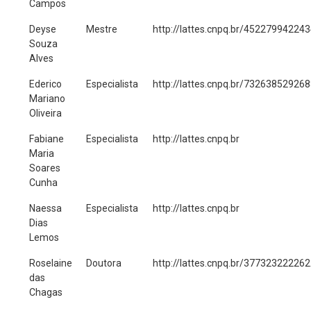
Campos
Deyse
Mestre
http://lattes.cnpq.br/45227994224
Souza
Alves
Ederico
Especialista
http://lattes.cnpq.br/73263852926
Mariano
Oliveira
Fabiane
Especialista
http://lattes.cnpq.br
Maria
Soares
Cunha
Naessa
Especialista
http://lattes.cnpq.br
Dias
Lemos
Roselaine
Doutora
http://lattes.cnpq.br/37732322226
das
Chagas