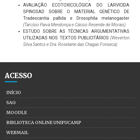
AVALIAÇÃO ECOTOXICOLÓGICA DO LARVICIDA
SPINOSAD SOBRE O MATERIAL GENÉTICO DE
Tradescantia pallida e Drosophila melanogaster
(Tarcísio Paiva Mendonça e Cássio Resende de Morais)
ESTUDO SOBRE AS TÉCNICAS ARGUMENTATIVAS
UTILIZADAS NOS TEXTOS PUBLICITÁRIOS
(Weverton
Silva Santos e Dra. Roselaine das Chagas Fonseca)
ACESSO
INÍCIO
SAG
MOODLE
BIBLIOTECA ONLINE UNIFUCAMP
WEBMAIL