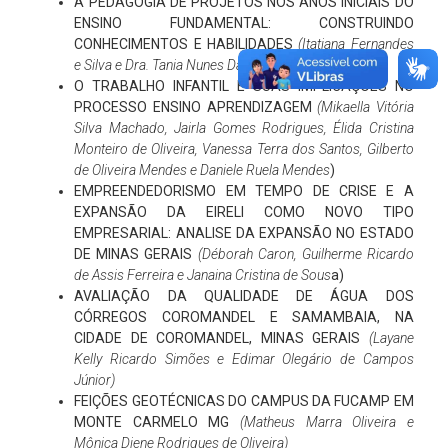
A PEDAGOGIA DE PROJETOS NOS ANOS INICIAIS DO
ENSINO FUNDAMENTAL: CONSTRUINDO
CONHECIMENTOS E HABILIDADES
(Itatiana Fernandes
e Silva e Dra. Tania Nunes Davi)
O TRABALHO INFANTIL E SUAS IMPLICAÇÕES NO
PROCESSO ENSINO APRENDIZAGEM
(Mikaella Vitória
Silva Machado, Jairla Gomes Rodrigues, Élida Cristina
Monteiro de Oliveira, Vanessa Terra dos Santos, Gilberto
de Oliveira Mendes e Daniele Ruela Mendes
)
EMPREENDEDORISMO EM TEMPO DE CRISE E A
EXPANSÃO DA EIRELI COMO NOVO TIPO
EMPRESARIAL: ANALISE DA EXPANSÃO NO ESTADO
DE MINAS GERAIS
(Déborah Caron, Guilherme Ricardo
de Assis Ferreira e Janaina Cristina de Sous
a)
AVALIAÇÃO DA QUALIDADE DE ÁGUA DOS
CÓRREGOS COROMANDEL E SAMAMBAIA, NA
CIDADE DE COROMANDEL, MINAS GERAIS
(Layane
Kelly Ricardo Simões e Edimar Olegário de Campos
Júnior)
FEIÇÕES GEOTÉCNICAS DO CAMPUS DA FUCAMP EM
MONTE CARMELO MG
(Matheus Marra Oliveira e
Mônica Diene Rodrigues de Oliveira)