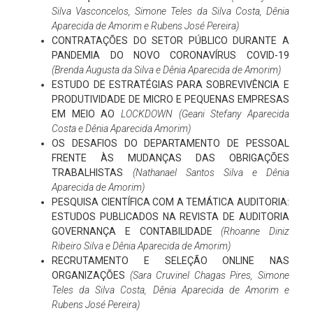
Silva Vasconcelos, Simone Teles da Silva Costa, Dênia
Aparecida de Amorim e Rubens José Pereira)
CONTRATAÇÕES DO SETOR PÚBLICO DURANTE A
PANDEMIA DO NOVO CORONAVÍRUS COVID-19
(Brenda Augusta da Silva e Dênia Aparecida de Amorim)
ESTUDO DE ESTRATÉGIAS PARA SOBREVIVÊNCIA E
PRODUTIVIDADE DE MICRO E PEQUENAS EMPRESAS
EM MEIO AO
LOCKDOWN
(Geani Stefany Aparecida
Costa e Dênia Aparecida Amorim)
OS DESAFIOS DO DEPARTAMENTO DE PESSOAL
FRENTE ÀS MUDANÇAS DAS OBRIGAÇÕES
TRABALHISTAS
(Nathanael Santos Silva e Dênia
Aparecida de Amorim)
PESQUISA CIENTÍFICA COM A TEMÁTICA AUDITORIA:
ESTUDOS PUBLICADOS NA REVISTA DE AUDITORIA
GOVERNANÇA E CONTABILIDADE
(Rhoanne Diniz
Ribeiro Silva e Dênia Aparecida de Amorim)
RECRUTAMENTO E SELEÇÃO ONLINE NAS
ORGANIZAÇÕES
(Sara Cruvinel Chagas Pires, Simone
Teles da Silva Costa, Dênia Aparecida de Amorim e
Rubens José Pereira)