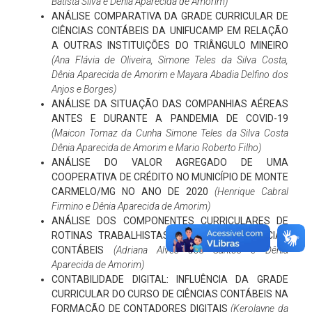
Batista Silva e Dênia Aparecida de Amorim)
ANÁLISE COMPARATIVA DA GRADE CURRICULAR DE
CIÊNCIAS CONTÁBEIS DA UNIFUCAMP EM RELAÇÃO
A OUTRAS INSTITUIÇÕES DO TRIÂNGULO MINEIRO
(Ana Flávia de Oliveira, Simone Teles da Silva Costa,
Dênia Aparecida de Amorim e Mayara Abadia Delfino dos
Anjos e Borges)
ANÁLISE DA SITUAÇÃO DAS COMPANHIAS AÉREAS
ANTES E DURANTE A PANDEMIA DE COVID-19
(Maicon Tomaz da Cunha Simone Teles da Silva Costa
Dênia Aparecida de Amorim e Mario Roberto Filho)
ANÁLISE DO VALOR AGREGADO DE UMA
COOPERATIVA DE CRÉDITO NO MUNICÍPIO DE MONTE
CARMELO/MG NO ANO DE 2020
(Henrique Cabral
Firmino e Dênia Aparecida de Amorim)
ANÁLISE DOS COMPONENTES CURRICULARES DE
ROTINAS TRABALHISTAS DO CURSO DE CIÊNCIAS
CONTÁBEIS
(Adriana Alves dos Santos e Dênia
Aparecida de Amorim)
CONTABILIDADE DIGITAL: INFLUÊNCIA DA GRADE
CURRICULAR DO CURSO DE CIÊNCIAS CONTÁBEIS NA
FORMAÇÃO DE CONTADORES DIGITAIS
(Kerolayne da