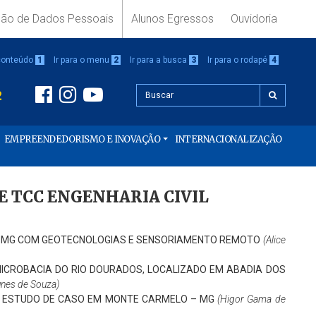
ção de Dados Pessoais
Alunos Egressos
Ouvidoria
 conteúdo
1
Ir para o menu
2
Ir para a busca
3
Ir para o rodapé
4
2
EMPREENDEDORISMO E INOVAÇÃO
INTERNACIONALIZAÇÃO
 DE TCC ENGENHARIA CIVIL
-MG COM GEOTECNOLOGIAS E SENSORIAMENTO REMOTO
(Alice
MICROBACIA DO RIO DOURADOS, LOCALIZADO EM ABADIA DOS
unes de Souza)
E: ESTUDO DE CASO EM MONTE CARMELO – MG
(Higor Gama de