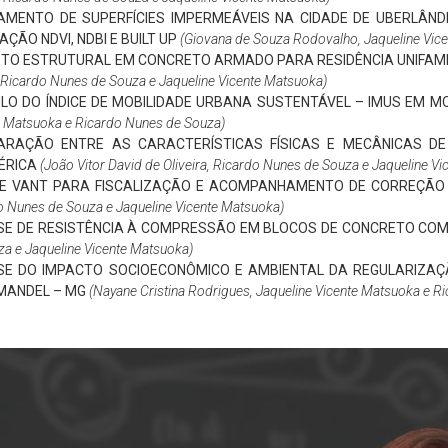
MENTO DE SUPERFÍCIES IMPERMEÁVEIS NA CIDADE DE UBERLÂNDI
ÇÃO NDVI, NDBI E BUILT UP
(Giovana de Souza Rodovalho, Jaqueline Vic
TO ESTRUTURAL EM CONCRETO ARMADO PARA RESIDÊNCIA UNIFAMI
 Ricardo Nunes de Souza e Jaqueline Vicente Matsuoka)
LO DO ÍNDICE DE MOBILIDADE URBANA SUSTENTÁVEL – IMUS EM 
e Matsuoka e Ricardo Nunes de Souza)
ARAÇÃO ENTRE AS CARACTERÍSTICAS FÍSICAS E MECÂNICAS D
ÉRICA
(João Vitor David de Oliveira, Ricardo Nunes de Souza e Jaqueline V
E VANT PARA FISCALIZAÇÃO E ACOMPANHAMENTO DE CORREÇÃO 
o Nunes de Souza e Jaqueline Vicente Matsuoka)
SE DE RESISTÊNCIA À COMPRESSÃO EM BLOCOS DE CONCRETO COM
za e Jaqueline Vicente Matsuoka)
SE DO IMPACTO SOCIOECONÔMICO E AMBIENTAL DA REGULARIZAÇÃ
MANDEL – MG
(Nayane Cristina Rodrigues, Jaqueline Vicente Matsuoka e R