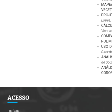
MAPEA
VEGETA
PROJE
Lopes,
CÁLCU
Vicent
COMP
POLIM
USO D
Ricard
ANÁLI
de Sou
ANÁLI
CORO
ACESSO
INÍCIO