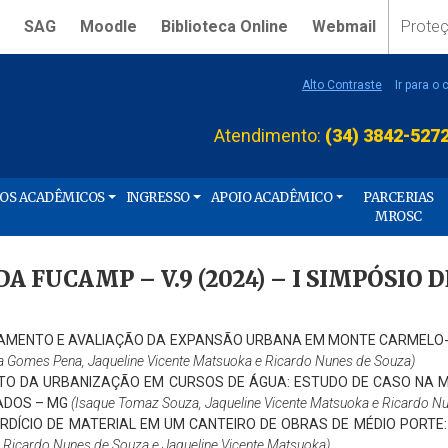
SAG
Moodle
Biblioteca Online
Webmail
Prote
Alto Contraste
Ir para o
Atendimento:
(34) 3842-527
ÇOS ACADÊMICOS
INGRESSO
APOIO ACADÊMICO
PARCERIAS
MROSC
DA FUCAMP – V.9 (2024) – I SIMPÓSIO
MENTO E AVALIAÇÃO DA EXPANSÃO URBANA EM MONTE CARMELO
ra Gomes Pena, Jaqueline Vicente Matsuoka e Ricardo Nunes de Souza)
ITO DA URBANIZAÇÃO EM CURSOS DE ÁGUA: ESTUDO DE CASO NA 
DOS – MG
(Isaque Tomaz Souza, Jaqueline Vicente Matsuoka e Ricardo N
RDÍCIO DE MATERIAL EM UM CANTEIRO DE OBRAS DE MÉDIO PORT
, Ricardo Nunes de Souza e Jaqueline Vicente Matsuoka)