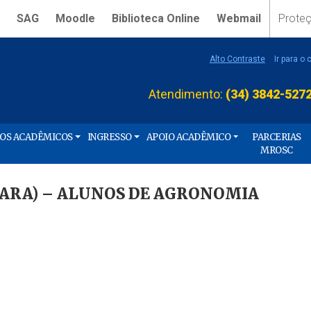
SAG
Moodle
Biblioteca Online
Webmail
Prote
Alto Contraste
Ir para o
Atendimento:
(34) 3842-527
ÇOS ACADÊMICOS
INGRESSO
APOIO ACADÊMICO
PARCERIAS
MROSC
LARA) – ALUNOS DE AGRONOMIA