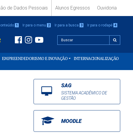
ção de Dados Pessoais
Alunos Egressos
Ouvidoria
 conteúdo
1
Ir para o menu
2
Ir para a busca
3
Ir para o rodapé
4
2
EMPREENDEDORISMO E INOVAÇÃO
INTERNACIONALIZAÇÃO
SAG
SISTEMA ACADÊMICO DE
GESTÃO
MOODLE