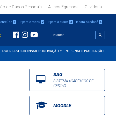
ção de Dados Pessoais
Alunos Egressos
Ouvidoria
 conteúdo
1
Ir para o menu
2
Ir para a busca
3
Ir para o rodapé
4
2
EMPREENDEDORISMO E INOVAÇÃO
INTERNACIONALIZAÇÃO
SAG
SISTEMA ACADÊMICO DE
GESTÃO
MOODLE