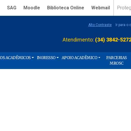
SAG
Moodle
Biblioteca Online
Webmail
Prote
Alto Contraste
Ir para o
Atendimento:
(34) 3842-527
ÇOS ACADÊMICOS
INGRESSO
APOIO ACADÊMICO
PARCERIAS
MROSC