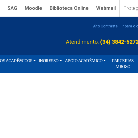
SAG
Moodle
Biblioteca Online
Webmail
Prote
Alto Contraste
Ir para o
Atendimento:
(34) 3842-527
ÇOS ACADÊMICOS
INGRESSO
APOIO ACADÊMICO
PARCERIAS
MROSC