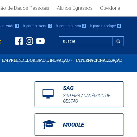
ção de Dados Pessoais
Alunos Egressos
Ouvidoria
 conteúdo
1
Ir para o menu
2
Ir para a busca
3
Ir para o rodapé
4
2
EMPREENDEDORISMO E INOVAÇÃO
INTERNACIONALIZAÇÃO
SAG
SISTEMA ACADÊMICO DE
GESTÃO
MOODLE