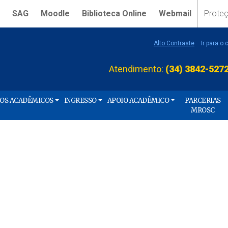
SAG
Moodle
Biblioteca Online
Webmail
Prote
Alto Contraste
Ir para o
Atendimento:
(34) 3842-527
ÇOS ACADÊMICOS
INGRESSO
APOIO ACADÊMICO
PARCERIAS
MROSC