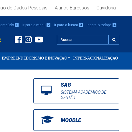
ção de Dados Pessoais
Alunos Egressos
Ouvidoria
 conteúdo
1
Ir para o menu
2
Ir para a busca
3
Ir para o rodapé
4
2
EMPREENDEDORISMO E INOVAÇÃO
INTERNACIONALIZAÇÃO
SAG
SISTEMA ACADÊMICO DE
GESTÃO
MOODLE