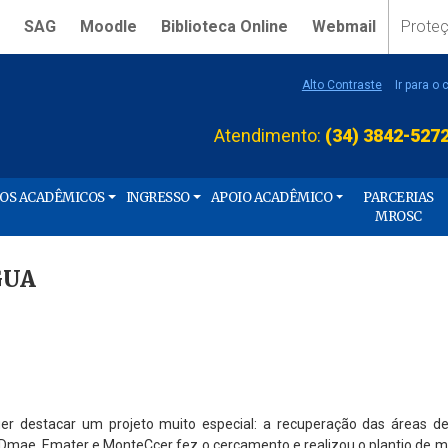
SAG
Moodle
Biblioteca Online
Webmail
Prote
Alto Contraste
Ir para o
Atendimento:
(34) 3842-527
ÇOS ACADÊMICOS
INGRESSO
APOIO ACADÊMICO
PARCERIAS
MROSC
GUA
 destacar um projeto muito especial: a recuperação das áreas d
 Dmae, Emater e MonteCcer fez o cercamento e realizou o plantio de m