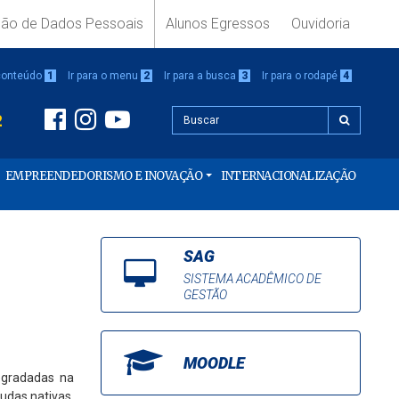
ção de Dados Pessoais
Alunos Egressos
Ouvidoria
 conteúdo
1
Ir para o menu
2
Ir para a busca
3
Ir para o rodapé
4
2
EMPREENDEDORISMO E INOVAÇÃO
INTERNACIONALIZAÇÃO
SAG
SISTEMA ACADÊMICO DE
GESTÃO
MOODLE
egradadas na
udas nativas,