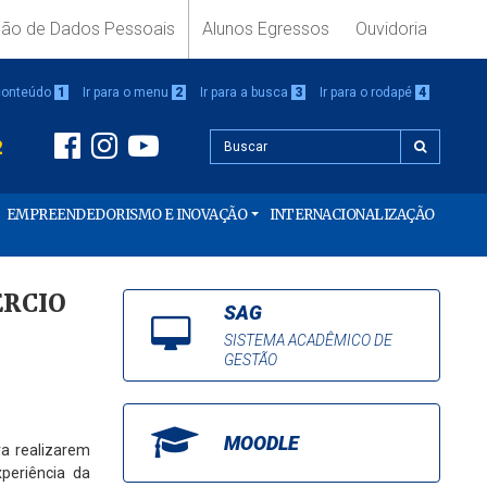
ção de Dados Pessoais
Alunos Egressos
Ouvidoria
 conteúdo
1
Ir para o menu
2
Ir para a busca
3
Ir para o rodapé
4
2
EMPREENDEDORISMO E INOVAÇÃO
INTERNACIONALIZAÇÃO
ÉRCIO
SAG
SISTEMA ACADÊMICO DE
GESTÃO
MOODLE
ra realizarem
periência da