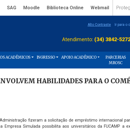
SAG
Moodle
Biblioteca Online
Webmail
Prote
Alto Contraste
Ir para o
Atendimento:
(34) 3842-527
ÇOS ACADÊMICOS
INGRESSO
APOIO ACADÊMICO
PARCERIAS
MROSC
ENVOLVEM HABILIDADES PARA O COM
Administração fizeram a solicitação de empréstimo internacional pa
na Empresa Simulada possibilita aos universitários da FUCAMP a ex