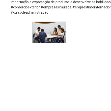
importação e exportação de produtos e desenvolve as habilidade
#comércioexterior #empresasimulada #empréstimointernacio
#cursodeadministração