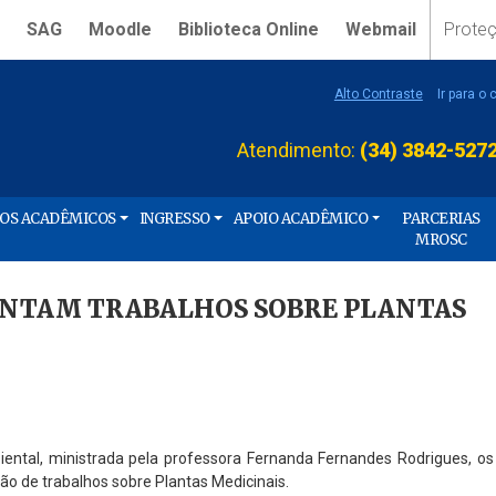
SAG
Moodle
Biblioteca Online
Webmail
Prote
Alto Contraste
Ir para o
Atendimento:
(34) 3842-527
ÇOS ACADÊMICOS
INGRESSO
APOIO ACADÊMICO
PARCERIAS
MROSC
SENTAM TRABALHOS SOBRE PLANTAS
ntal, ministrada pela professora Fernanda Fernandes Rodrigues, os
ão de trabalhos sobre Plantas Medicinais.