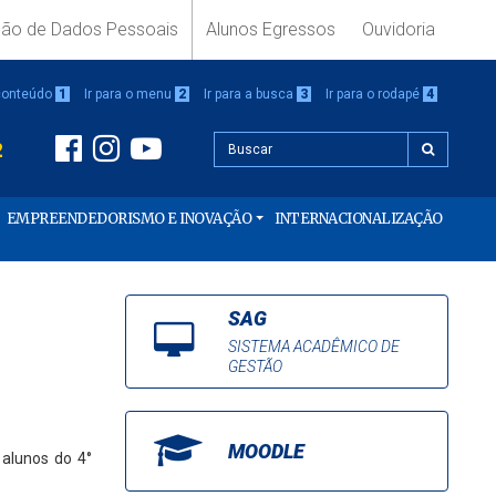
ção de Dados Pessoais
Alunos Egressos
Ouvidoria
 conteúdo
1
Ir para o menu
2
Ir para a busca
3
Ir para o rodapé
4
2
EMPREENDEDORISMO E INOVAÇÃO
INTERNACIONALIZAÇÃO
SAG
SISTEMA ACADÊMICO DE
GESTÃO
MOODLE
 alunos do 4°