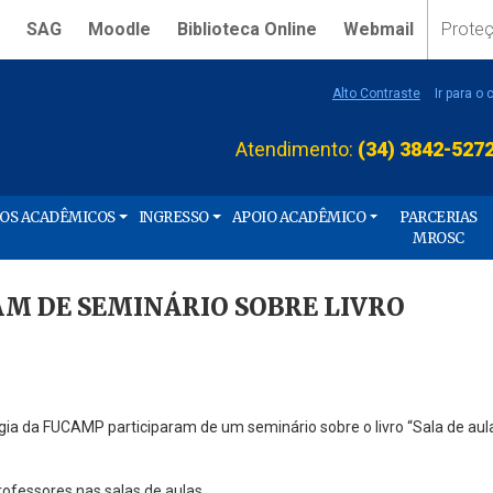
SAG
Moodle
Biblioteca Online
Webmail
Prote
Alto Contraste
Ir para o
Atendimento:
(34) 3842-527
ÇOS ACADÊMICOS
INGRESSO
APOIO ACADÊMICO
PARCERIAS
MROSC
AM DE SEMINÁRIO SOBRE LIVRO
ogia da FUCAMP participaram de um seminário sobre o livro “Sala de aul
ofessores nas salas de aulas.