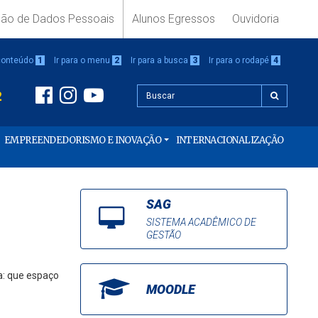
ção de Dados Pessoais
Alunos Egressos
Ouvidoria
 conteúdo
1
Ir para o menu
2
Ir para a busca
3
Ir para o rodapé
4
2
EMPREENDEDORISMO E INOVAÇÃO
INTERNACIONALIZAÇÃO
SAG
SISTEMA ACADÊMICO DE
GESTÃO
a: que espaço
MOODLE