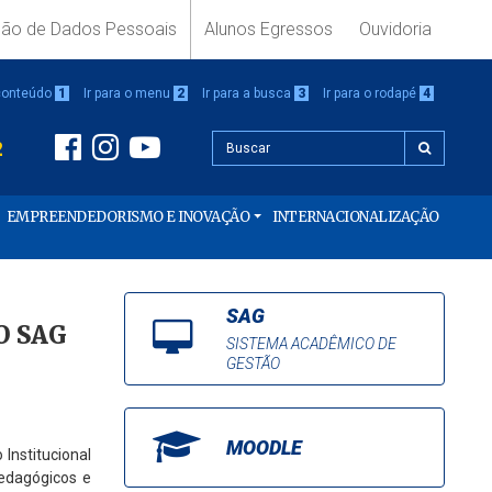
ção de Dados Pessoais
Alunos Egressos
Ouvidoria
 conteúdo
1
Ir para o menu
2
Ir para a busca
3
Ir para o rodapé
4
2
EMPREENDEDORISMO E INOVAÇÃO
INTERNACIONALIZAÇÃO
SAG
O SAG
SISTEMA ACADÊMICO DE
GESTÃO
MOODLE
Institucional
pedagógicos e