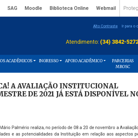
SAG
Moodle
Biblioteca Online
Webmail
Prote
Alto Contraste
Ir para o
Atendimento:
(34) 3842-527
ÇOS ACADÊMICOS
INGRESSO
APOIO ACADÊMICO
PARCERIAS
MROSC
! A AVALIAÇÃO INSTITUCIONAL
STRE DE 2021 JÁ ESTÁ DISPONÍVEL N
Mário Palmério realiza, no período de 08 a 20 de novembro a Avaliação 
ilidades e as potencialidades da Instituição em relação aos aspectos 