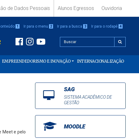
ção de Dados Pessoais
Alunos Egressos
Ouvidoria
 conteúdo
1
Ir para o menu
2
Ir para a busca
3
Ir para o rodapé
4
2
EMPREENDEDORISMO E INOVAÇÃO
INTERNACIONALIZAÇÃO
SAG
SISTEMA ACADÊMICO DE
GESTÃO
MOODLE
e Meet e pelo