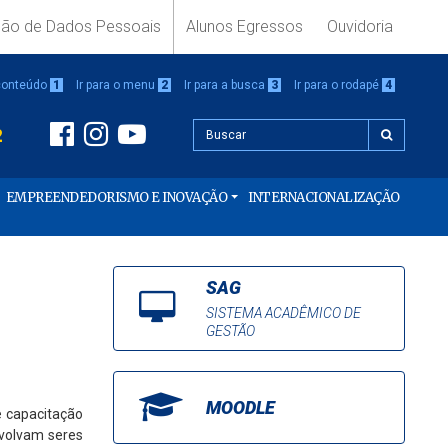
ção de Dados Pessoais
Alunos Egressos
Ouvidoria
 conteúdo
1
Ir para o menu
2
Ir para a busca
3
Ir para o rodapé
4
2
EMPREENDEDORISMO E INOVAÇÃO
INTERNACIONALIZAÇÃO
SAG
SISTEMA ACADÊMICO DE
GESTÃO
MOODLE
 capacitação
nvolvam seres