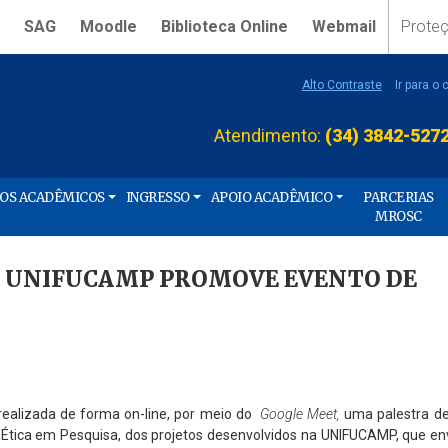
SAG
Moodle
Biblioteca Online
Webmail
Prote
Alto Contraste
Ir para o
Atendimento:
(34) 3842-527
ÇOS ACADÊMICOS
INGRESSO
APOIO ACADÊMICO
PARCERIAS
MROSC
DA UNIFUCAMP PROMOVE EVENTO DE
 realizada de forma on-line, por meio do
Google Meet,
uma palestra de
e Ética em Pesquisa, dos projetos desenvolvidos na UNIFUCAMP, que e