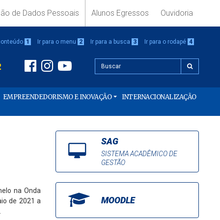
ção de Dados Pessoais
Alunos Egressos
Ouvidoria
 conteúdo
1
Ir para o menu
2
Ir para a busca
3
Ir para o rodapé
4
2
EMPREENDEDORISMO E INOVAÇÃO
INTERNACIONALIZAÇÃO
SAG
SISTEMA ACADÊMICO DE
GESTÃO
melo na Onda
MOODLE
aio de 2021 a
.