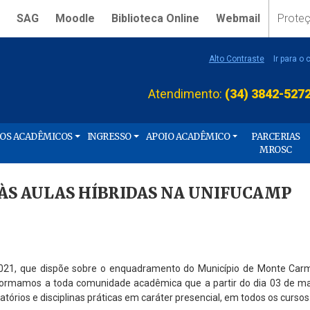
SAG
Moodle
Biblioteca Online
Webmail
Prote
Alto Contraste
Ir para o
Atendimento:
(34) 3842-527
ÇOS ACADÊMICOS
INGRESSO
APOIO ACADÊMICO
PARCERIAS
MROSC
ÀS AULAS HÍBRIDAS NA UNIFUCAMP
 2021, que dispõe sobre o enquadramento do Município de Monte Car
nformamos a toda comunidade acadêmica que a partir do dia 03 de m
tórios e disciplinas práticas em caráter presencial, em todos os cursos