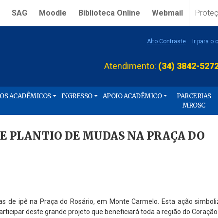
SAG
Moodle
Biblioteca Online
Webmail
Prote
Alto Contraste
Ir para o
Atendimento:
(34) 3842-527
ÇOS ACADÊMICOS
INGRESSO
APOIO ACADÊMICO
PARCERIAS
MROSC
DE PLANTIO DE MUDAS NA PRAÇA DO
das de ipê na Praça do Rosário, em Monte Carmelo. Esta ação simboliz
cipar deste grande projeto que beneficiará toda a região do Coração