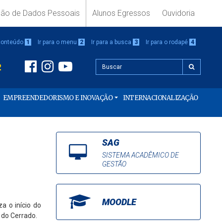
ção de Dados Pessoais
Alunos Egressos
Ouvidoria
 conteúdo
1
Ir para o menu
2
Ir para a busca
3
Ir para o rodapé
4
2
EMPREENDEDORISMO E INOVAÇÃO
INTERNACIONALIZAÇÃO
SAG
SISTEMA ACADÊMICO DE
GESTÃO
MOODLE
a o início do
 do Cerrado.