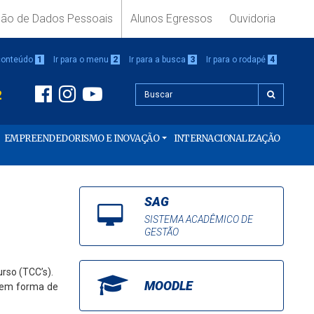
ção de Dados Pessoais
Alunos Egressos
Ouvidoria
 conteúdo
1
Ir para o menu
2
Ir para a busca
3
Ir para o rodapé
4
2
EMPREENDEDORISMO E INOVAÇÃO
INTERNACIONALIZAÇÃO
SAG
SISTEMA ACADÊMICO DE
GESTÃO
rso (TCC’s).
MOODLE
o em forma de