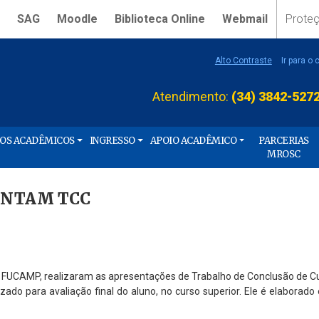
SAG
Moodle
Biblioteca Online
Webmail
Prote
Alto Contraste
Ir para o
Atendimento:
(34) 3842-527
ÇOS ACADÊMICOS
INGRESSO
APOIO ACADÊMICO
PARCERIAS
MROSC
ENTAM TCC
da FUCAMP, realizaram as apresentações de Trabalho de Conclusão de Cu
izado para avaliação final do aluno, no curso superior. Ele é elaborad