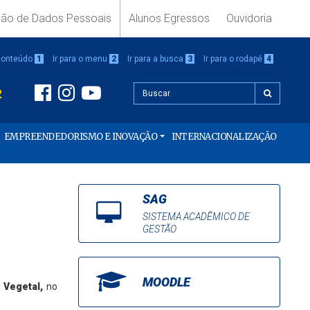
ção de Dados Pessoais
Alunos Egressos
Ouvidoria
 conteúdo
1
Ir para o menu
2
Ir para a busca
3
Ir para o rodapé
4
2
EMPREENDEDORISMO E INOVAÇÃO
INTERNACIONALIZAÇÃO
SAG
SISTEMA ACADÊMICO DE
GESTÃO
MOODLE
 Vegetal,
no