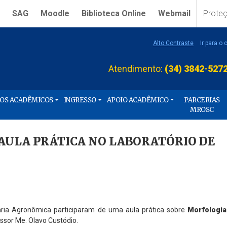
SAG
Moodle
Biblioteca Online
Webmail
Prote
Alto Contraste
Ir para o
Atendimento:
(34) 3842-527
ÇOS ACADÊMICOS
INGRESSO
APOIO ACADÊMICO
PARCERIAS
MROSC
 AULA PRÁTICA NO LABORATÓRIO DE
aria Agronômica participaram de uma aula prática sobre
Morfologia
ssor Me. Olavo Custódio.