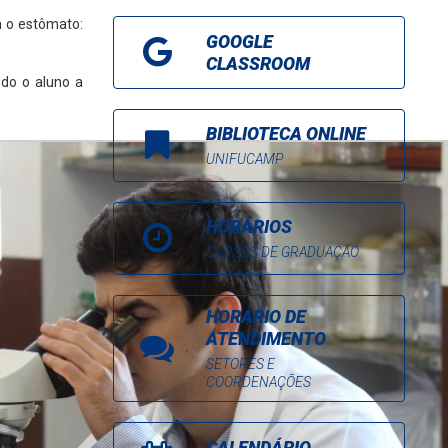
m o estômato:
GOOGLE
CLASSROOM
ndo o aluno a
BIBLIOTECA ONLINE
UNIFUCAMP
HORÁRIOS
CURSOS DE GRADUAÇÃO
HORÁRIO DE
ATENDIMENTO
SETORES E
COORDENAÇÕES
CALENDÁRIO