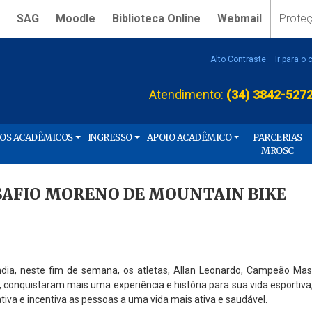
SAG
Moodle
Biblioteca Online
Webmail
Prote
Alto Contraste
Ir para o
Atendimento:
(34) 3842-527
ÇOS ACADÊMICOS
INGRESSO
APOIO ACADÊMICO
PARCERIAS
MROSC
ESAFIO MORENO DE MOUNTAIN BIKE
ndia, neste fim de semana, os atletas, Allan Leonardo, Campeão Maste
, conquistaram mais uma experiência e história para sua vida esportiva
va e incentiva as pessoas a uma vida mais ativa e saudável.