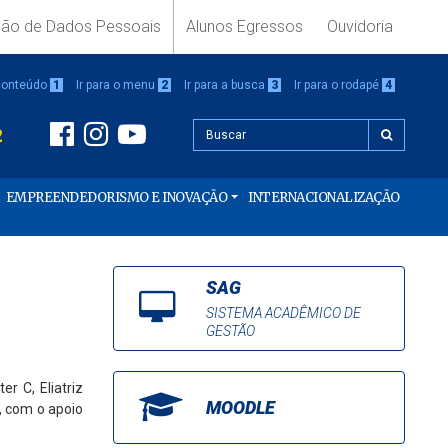
ção de Dados Pessoais
Alunos Egressos
Ouvidoria
 conteúdo
1
Ir para o menu
2
Ir para a busca
3
Ir para o rodapé
4
2
EMPREENDEDORISMO E INOVAÇÃO
INTERNACIONALIZAÇÃO
SAG
SISTEMA ACADÊMICO DE
GESTÃO
r C, Eliatriz
MOODLE
, com o apoio