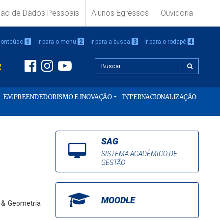
ção de Dados Pessoais
Alunos Egressos
Ouvidoria
 conteúdo
1
Ir para o menu
2
Ir para a busca
3
Ir para o rodapé
4
2
EMPREENDEDORISMO E INOVAÇÃO
INTERNACIONALIZAÇÃO
SAG
SISTEMA ACADÊMICO DE
GESTÃO
MOODLE
I & Geometria