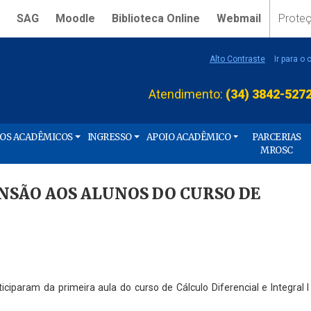
SAG
Moodle
Biblioteca Online
Webmail
Prote
Alto Contraste
Ir para o
Atendimento:
(34) 3842-527
ÇOS ACADÊMICOS
INGRESSO
APOIO ACADÊMICO
PARCERIAS
MROSC
NSÃO AOS ALUNOS DO CURSO DE
iciparam da primeira aula do curso de Cálculo Diferencial e Integral 