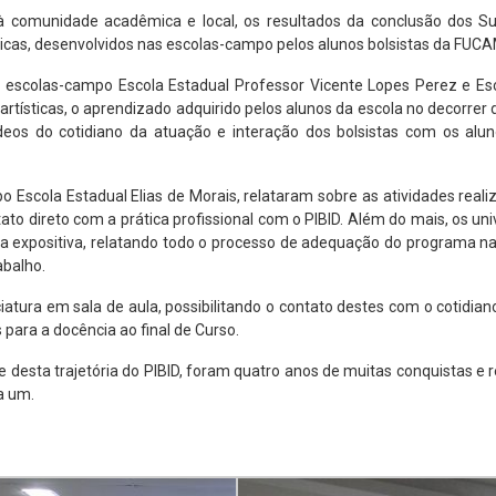
ar à comunidade acadêmica e local, os resultados da conclusão dos S
gicas, desenvolvidos nas escolas-campo pelos alunos bolsistas da FUCA
s escolas-campo Escola Estadual Professor Vicente Lopes Perez e Es
ísticas, o aprendizado adquirido pelos alunos da escola no decorrer d
eos do cotidiano da atuação e interação dos bolsistas com os alun
 Escola Estadual Elias de Morais, relataram sobre as atividades real
o direto com a prática profissional com o PIBID. Além do mais, os univ
a expositiva, relatando todo o processo de adequação do programa na
abalho.
atura em sala de aula, possibilitando o contato destes com o cotidian
 para a docência ao final de Curso.
desta trajetória do PIBID, foram quatro anos de muitas conquistas e r
a um.