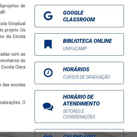
ubprojetos de
GOOGLE
MP.
CLASSROOM
cola Estadual
o projeto. Os
os da Escola
BIBLIOTECA ONLINE
UNIFUCAMP
izadas com as
ersitários do
 Escola Clara
HORÁRIOS
CURSOS DE GRADUAÇÃO
o das escolas
HORÁRIO DE
ealizações. O
ATENDIMENTO
SETORES E
COORDENAÇÕES
CALENDÁRIO