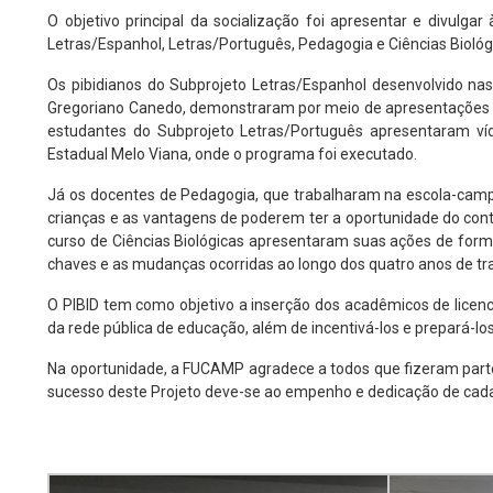
O objetivo principal da socialização foi apresentar e divulg
Letras/Espanhol, Letras/Português, Pedagogia e Ciências Bioló
Os pibidianos do Subprojeto Letras/Espanhol desenvolvido na
Gregoriano Canedo, demonstraram por meio de apresentações art
estudantes do Subprojeto Letras/Português apresentaram víd
Estadual Melo Viana, onde o programa foi executado.
Já os docentes de Pedagogia, que trabalharam na escola-campo
crianças e as vantagens de poderem ter a oportunidade do contat
curso de Ciências Biológicas apresentaram suas ações de form
chaves e as mudanças ocorridas ao longo dos quatro anos de tr
O PIBID tem como objetivo a inserção dos acadêmicos de licenci
da rede pública de educação, além de incentivá-los e prepará-los
Na oportunidade, a FUCAMP agradece a todos que fizeram parte 
sucesso deste Projeto deve-se ao empenho e dedicação de cad