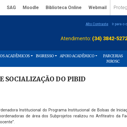
SAG
Moodle
Biblioteca Online
Webmail
Prote
Alto Contraste
Ir para o
Atendimento:
(34) 3842-527
ÇOS ACADÊMICOS
INGRESSO
APOIO ACADÊMICO
PARCERIAS
MROSC
E SOCIALIZAÇÃO DO PIBID
adora Institucional do Programa Institucional de Bolsas de Iniciaç
oordenadoras de área dos Subprojetos realizou no Anfiteatro da Fa
ocente”.