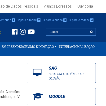
ção de Dados Pessoais
Alunos Egressos
Ouvidoria
 conteúdo
1
Ir para o menu
2
Ir para a busca
3
Ir para o rodapé
4
2
EMPREENDEDORISMO E INOVAÇÃO
INTERNACIONALIZAÇÃO
SAG
SISTEMA ACADÊMICO DE
GESTÃO
ão Científica
MOODLE
culdade, o IV