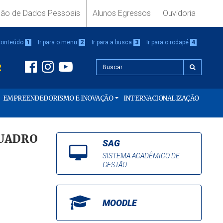
ção de Dados Pessoais
Alunos Egressos
Ouvidoria
 conteúdo
1
Ir para o menu
2
Ir para a busca
3
Ir para o rodapé
4
2
EMPREENDEDORISMO E INOVAÇÃO
INTERNACIONALIZAÇÃO
QUADRO
SAG
SISTEMA ACADÊMICO DE
GESTÃO
MOODLE