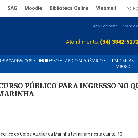
SAG
Moodle
Biblioteca Online
Webmail
Prote
Alto Contraste
Ir para o
Atendimento:
(34) 3842-527
ÇOS ACADÊMICOS
INGRESSO
APOIO ACADÊMICO
PARCERIAS
MROSC
NCURSO PÚBLICO PARA INGRESSO NO 
 MARINHA
Técnico do Corpo Auxiliar da Marinha terminam nesta quinta, 10.