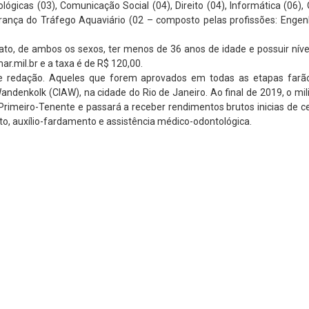
lógicas (03), Comunicação Social (04), Direito (04), Informática (06),
egurança do Tráfego Aquaviário (02 – composto pelas profissões: Engen
nato, de ambos os sexos, ter menos de 36 anos de idade e possuir nível
r.mil.br e a taxa é de R$ 120,00.
 e redação. Aqueles que forem aprovados em todas as etapas farã
andenkolk (CIAW), na cidade do Rio de Janeiro. Ao final de 2019, o mil
Primeiro-Tenente e passará a receber rendimentos brutos inicias de c
to, auxílio-fardamento e assistência médico-odontológica.