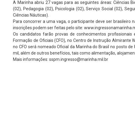
A Marinha abriu 27 vagas para as seguintes áreas: Ciências Bio
(02), Pedagogia (02), Psicologia (02), Serviço Social (02), S
Ciências Náuticas).
Para concorrer a uma vaga, o participante deve ser brasileiro 
inscrições podem ser feitas pelo site: www.ingressonamarinha.ma
Os candidatos farão provas de conhecimentos profissionais
Formação de Oficiais (CFO), no Centro de Instrução Almirante W
no CFO será nomeado Oficial da Marinha do Brasil no posto de 
mil, além de outros benefícios, tais como alimentação, alojamen
Mais informações: sspm.ingresso@marinha.mil.br