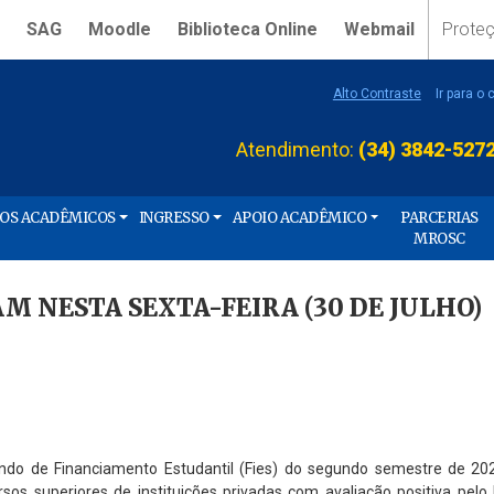
SAG
Moodle
Biblioteca Online
Webmail
Prote
Alto Contraste
Ir para o
Atendimento:
(34) 3842-527
ÇOS ACADÊMICOS
INGRESSO
APOIO ACADÊMICO
PARCERIAS
MROSC
M NESTA SEXTA-FEIRA (30 DE JULHO)
undo de Financiamento Estudantil (Fies) do segundo semestre de 20
s superiores de instituições privadas com avaliação positiva pelo 