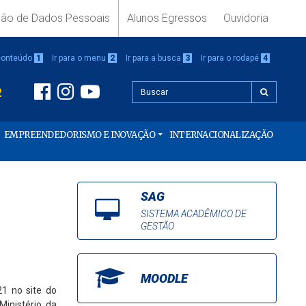
ção de Dados Pessoais
Alunos Egressos
Ouvidoria
 conteúdo
1
Ir para o menu
2
Ir para a busca
3
Ir para o rodapé
4
2
EMPREENDEDORISMO E INOVAÇÃO
INTERNACIONALIZAÇÃO
SAG
SISTEMA ACADÊMICO DE
GESTÃO
MOODLE
21 no site do
Ministério da