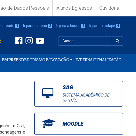
ção de Dados Pessoais
Alunos Egressos
Ouvidoria
 conteúdo
1
Ir para o menu
2
Ir para a busca
3
Ir para o rodapé
4
2
EMPREENDEDORISMO E INOVAÇÃO
INTERNACIONALIZAÇÃO
SAG
SISTEMA ACADÊMICO DE
GESTÃO
MOODLE
nheiro Civil,
– sondagens e