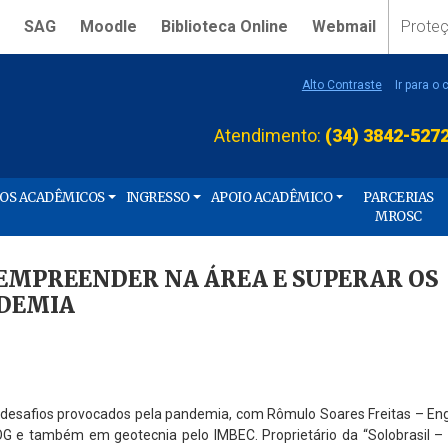
SAG
Moodle
Biblioteca Online
Webmail
Prote
Alto Contraste
Ir para o
Atendimento:
(34) 3842-527
ÇOS ACADÊMICOS
INGRESSO
APOIO ACADÊMICO
PARCERIAS
MROSC
 EMPREENDER NA ÁREA E SUPERAR OS
NDEMIA
 desafios provocados pela pandemia, com Rômulo Soares Freitas – Enge
OG e também em geotecnia pelo IMBEC. Proprietário da “Solobrasil 