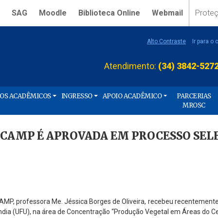
SAG
Moodle
Biblioteca Online
Webmail
Prote
Alto Contraste
Ir para o
Atendimento:
(34) 3842-527
ÇOS ACADÊMICOS
INGRESSO
APOIO ACADÊMICO
PARCERIAS
MROSC
CAMP É APROVADA EM PROCESSO SEL
MP, professora Me. Jéssica Borges de Oliveira, recebeu recentement
dia (UFU), na área de Concentração “Produção Vegetal em Áreas do Ce