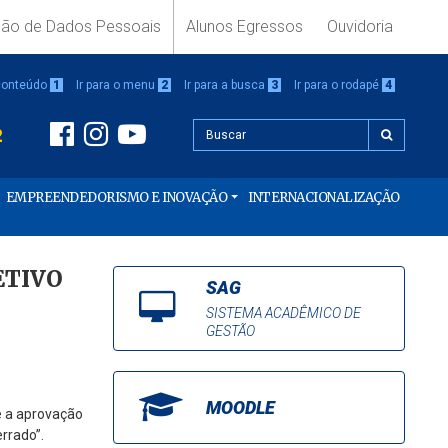
ção de Dados Pessoais
Alunos Egressos
Ouvidoria
 conteúdo
1
Ir para o menu
2
Ir para a busca
3
Ir para o rodapé
4
2
EMPREENDEDORISMO E INOVAÇÃO
INTERNACIONALIZAÇÃO
ETIVO
SAG
SISTEMA ACADÊMICO DE
GESTÃO
MOODLE
e a aprovação
rrado”.