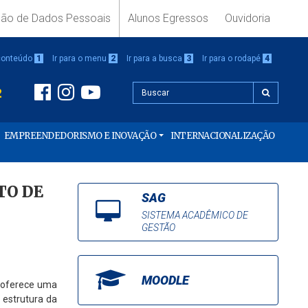
ção de Dados Pessoais
Alunos Egressos
Ouvidoria
 conteúdo
1
Ir para o menu
2
Ir para a busca
3
Ir para o rodapé
4
2
EMPREENDEDORISMO E INOVAÇÃO
INTERNACIONALIZAÇÃO
TO DE
SAG
SISTEMA ACADÊMICO DE
GESTÃO
MOODLE
 oferece uma
 estrutura da