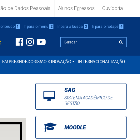
ção de Dados Pessoais
Alunos Egressos
Ouvidoria
 conteúdo
1
Ir para o menu
2
Ir para a busca
3
Ir para o rodapé
4
2
EMPREENDEDORISMO E INOVAÇÃO
INTERNACIONALIZAÇÃO
SAG
SISTEMA ACADÊMICO DE
GESTÃO
MOODLE