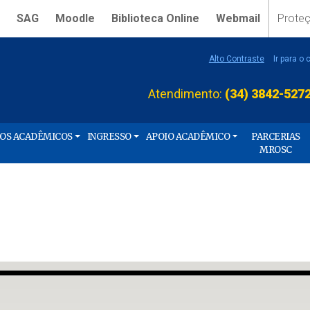
SAG
Moodle
Biblioteca Online
Webmail
Prote
Alto Contraste
Ir para o
Atendimento:
(34) 3842-527
ÇOS ACADÊMICOS
INGRESSO
APOIO ACADÊMICO
PARCERIAS
MROSC