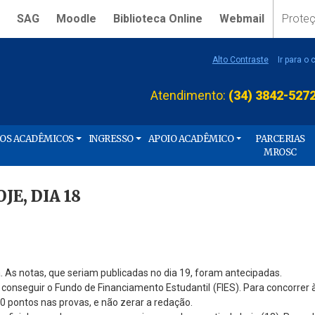
SAG
Moodle
Biblioteca Online
Webmail
Prote
Alto Contraste
Ir para o
Atendimento:
(34) 3842-527
ÇOS ACADÊMICOS
INGRESSO
APOIO ACADÊMICO
PARCERIAS
MROSC
E, DIA 18
a. As notas, que seriam publicadas no dia 19, foram antecipadas.
onseguir o Fundo de Financiamento Estudantil (FIES). Para concorrer 
50 pontos nas provas, e não zerar a redação.