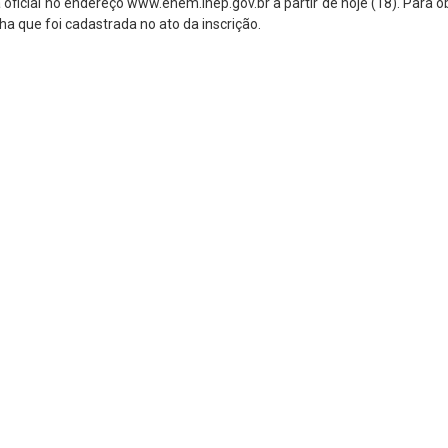
 oficial no endereço www.enem.inep.gov.br a partir de hoje (18). Para o
ha que foi cadastrada no ato da inscrição.