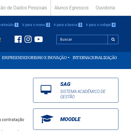
ção de Dados Pessoais
Alunos Egressos
Ouvidoria
 conteúdo
1
Ir para o menu
2
Ir para a busca
3
Ir para o rodapé
4
2
EMPREENDEDORISMO E INOVAÇÃO
INTERNACIONALIZAÇÃO
SAG
SISTEMA ACADÊMICO DE
GESTÃO
MOODLE
à contratação