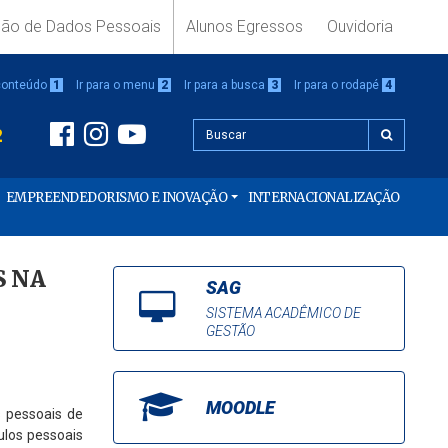
ção de Dados Pessoais
Alunos Egressos
Ouvidoria
 conteúdo
1
Ir para o menu
2
Ir para a busca
3
Ir para o rodapé
4
2
EMPREENDEDORISMO E INOVAÇÃO
INTERNACIONALIZAÇÃO
S NA
SAG
SISTEMA ACADÊMICO DE
GESTÃO
MOODLE
s pessoais de
ulos pessoais