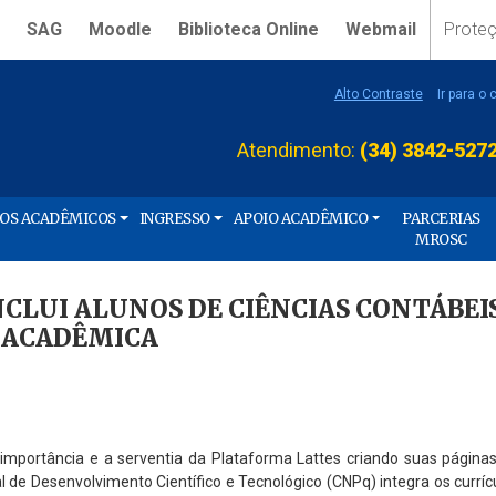
SAG
Moodle
Biblioteca Online
Webmail
Prote
Alto Contraste
Ir para o
Atendimento:
(34) 3842-527
ÇOS ACADÊMICOS
INGRESSO
APOIO ACADÊMICO
PARCERIAS
MROSC
NCLUI ALUNOS DE CIÊNCIAS CONTÁBEI
 ACADÊMICA
importância e a serventia da Plataforma Lattes criando suas página
 de Desenvolvimento Científico e Tecnológico (CNPq) integra os curríc