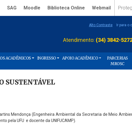
SAG
Moodle
Biblioteca Online
Webmail
Prote
Alto Contraste
Ir para o
Atendimento:
(34) 3842-527
ÇOS ACADÊMICOS
INGRESSO
APOIO ACADÊMICO
PARCERIAS
MROSC
SO SUSTENTÁVEL
 Martins Mendonça (Engenheira Ambiental da Secretaria de Meio Ambi
ento pela UFU e docente da UNIFUCAMP).