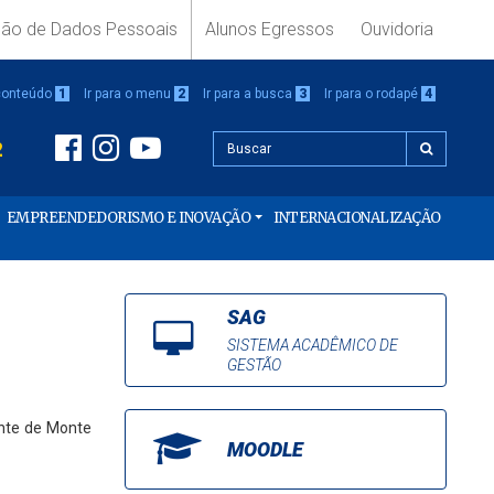
ção de Dados Pessoais
Alunos Egressos
Ouvidoria
 conteúdo
1
Ir para o menu
2
Ir para a busca
3
Ir para o rodapé
4
2
EMPREENDEDORISMO E INOVAÇÃO
INTERNACIONALIZAÇÃO
SAG
SISTEMA ACADÊMICO DE
GESTÃO
ente de Monte
MOODLE