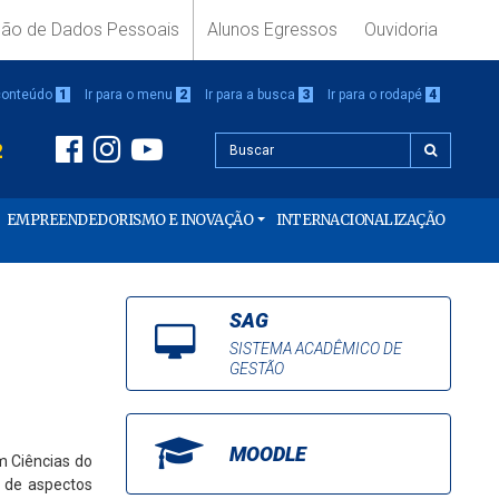
ção de Dados Pessoais
Alunos Egressos
Ouvidoria
 conteúdo
1
Ir para o menu
2
Ir para a busca
3
Ir para o rodapé
4
2
EMPREENDEDORISMO E INOVAÇÃO
INTERNACIONALIZAÇÃO
SAG
SISTEMA ACADÊMICO DE
GESTÃO
MOODLE
m Ciências do
o de aspectos