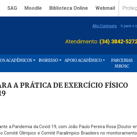
SAG
Moodle
Biblioteca Online
Webmail
Prote
Alto Contraste
Ir para o
Atendimento:
(34) 3842-527
ÇOS ACADÊMICOS
INGRESSO
APOIO ACADÊMICO
PARCERIAS
MROSC
RA A PRÁTICA DE EXERCÍCIO FÍSICO
19
durante a Pandemia da Covid-19, com João Paulo Pereira Rosa (Doutor e
o ao Comitê Olímpico e Comitê Paralímpico Brasileiro no monitorament