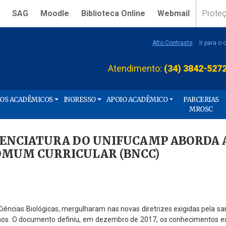
SAG
Moodle
Biblioteca Online
Webmail
Prote
Alto Contraste
Ir para o
Atendimento:
(34) 3842-527
ÇOS ACADÊMICOS
INGRESSO
APOIO ACADÊMICO
PARCERIAS
MROSC
ICENCIATURA DO UNIFUCAMP ABORDA 
OMUM CURRICULAR (BNCC)
Ciências Biológicas, mergulharam nas novas diretrizes exigidas pela s
amos. O documento definiu, em dezembro de 2017, os conhecimentos e