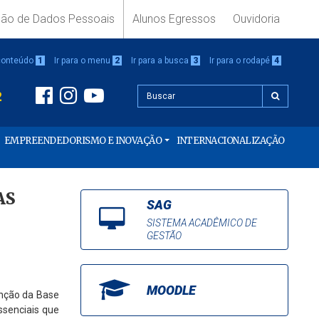
ção de Dados Pessoais
Alunos Egressos
Ouvidoria
 conteúdo
1
Ir para o menu
2
Ir para a busca
3
Ir para o rodapé
4
2
EMPREENDEDORISMO E INOVAÇÃO
INTERNACIONALIZAÇÃO
AS
SAG
SISTEMA ACADÊMICO DE
GESTÃO
MOODLE
anção da Base
ssenciais que