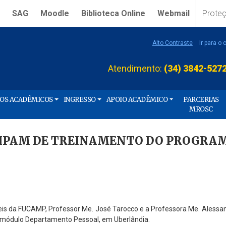
SAG
Moodle
Biblioteca Online
Webmail
Prote
Alto Contraste
Ir para o
Atendimento:
(34) 3842-527
ÇOS ACADÊMICOS
INGRESSO
APOIO ACADÊMICO
PARCERIAS
MROSC
CIPAM DE TREINAMENTO DO PROGRA
ábeis da FUCAMP, Professor Me. José Tarocco e a Professora Me. Aless
o módulo Departamento Pessoal, em Uberlândia.