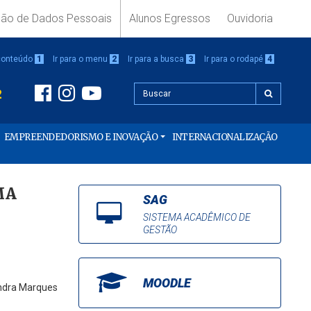
ção de Dados Pessoais
Alunos Egressos
Ouvidoria
 conteúdo
1
Ir para o menu
2
Ir para a busca
3
Ir para o rodapé
4
2
EMPREENDEDORISMO E INOVAÇÃO
INTERNACIONALIZAÇÃO
MA
SAG
SISTEMA ACADÊMICO DE
GESTÃO
MOODLE
andra Marques