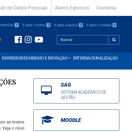
ção de Dados Pessoais
Alunos Egressos
Ouvidoria
 conteúdo
1
Ir para o menu
2
Ir para a busca
3
Ir para o rodapé
4
2
EMPREENDEDORISMO E INOVAÇÃO
INTERNACIONALIZAÇÃO
ÇÕES
SAG
SISTEMA ACADÊMICO DE
GESTÃO
MOODLE
esso ao ensino
. Veja o novo