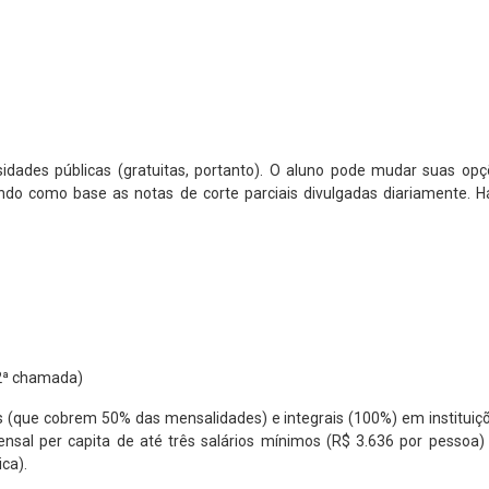
dades públicas (gratuitas, portanto). O aluno pode mudar suas opç
ando como base as notas de corte parciais divulgadas diariamente. 
(2ª chamada)
is (que cobrem 50% das mensalidades) e integrais (100%) em instituiç
 mensal per capita de até três salários mínimos (R$ 3.636 por pessoa)
ica).