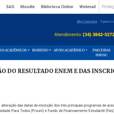
SAG
Moodle
Biblioteca Online
Webmail
Prote
Alto Contraste
Ir para o
Atendimento:
(34) 3842-527
ÇOS ACADÊMICOS
INGRESSO
APOIO ACADÊMICO
PARCERIAS
MROSC
ÃO DO RESULTADO ENEM E DAS INSCRI
a alteração das datas de inscrição dos três principais programas de ac
sidade Para Todos (Prouni) e Fundo de Financiamento Estudantil (Fies)