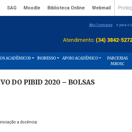
SAG
Moodle
Biblioteca Online
Webmail
Prote
Alto Contraste
Ir para o
Atendimento:
(34) 3842-527
ÇOS ACADÊMICOS
INGRESSO
APOIO ACADÊMICO
PARCERIAS
MROSC
O DO PIBID 2020 – BOLSAS
niciação a docência: