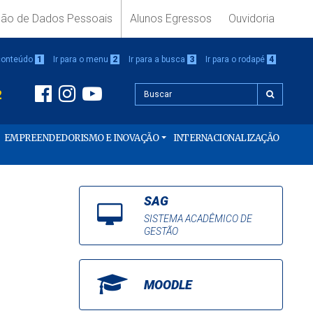
ção de Dados Pessoais
Alunos Egressos
Ouvidoria
 conteúdo
1
Ir para o menu
2
Ir para a busca
3
Ir para o rodapé
4
2
EMPREENDEDORISMO E INOVAÇÃO
INTERNACIONALIZAÇÃO
SAG
SISTEMA ACADÊMICO DE
GESTÃO
MOODLE