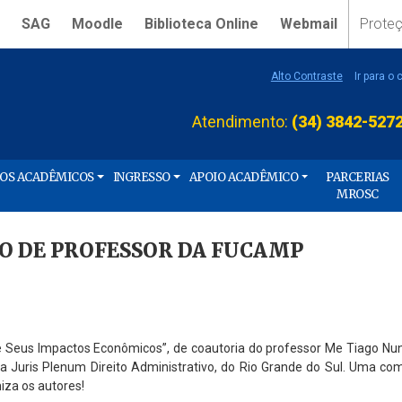
SAG
Moodle
Biblioteca Online
Webmail
Prote
Alto Contraste
Ir para o
Atendimento:
(34) 3842-527
ÇOS ACADÊMICOS
INGRESSO
APOIO ACADÊMICO
PARCERIAS
MROSC
GO DE PROFESSOR DA FUCAMP
 e Seus Impactos Econômicos”, de coautoria do professor Me Tiago Nun
ista Juris Plenum Direito Administrativo, do Rio Grande do Sul. Uma c
iza os autores!