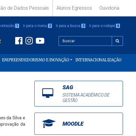
ção de Dados Pessoais
Alunos Egressos
Ouvidoria
 conteúdo
1
Ir para o menu
2
Ir para a busca
3
Ir para o rodapé
4
2
EMPREENDEDORISMO E INOVAÇÃO
INTERNACIONALIZAÇÃO
SAG
SISTEMA ACADÊMICO DE
GESTÃO
es da Silva e
MOODLE
omprovação da