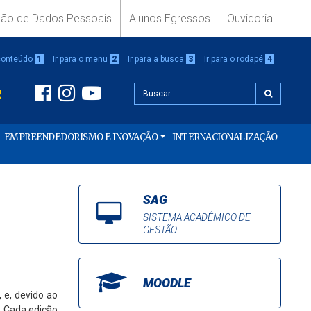
ção de Dados Pessoais
Alunos Egressos
Ouvidoria
 conteúdo
1
Ir para o menu
2
Ir para a busca
3
Ir para o rodapé
4
2
EMPREENDEDORISMO E INOVAÇÃO
INTERNACIONALIZAÇÃO
SAG
SISTEMA ACADÊMICO DE
GESTÃO
MOODLE
, e, devido ao
. Cada edição