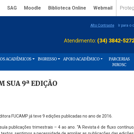
SAG
Moodle
Biblioteca Online
Webmail
Prote
Alto Contraste
Ir para o
Atendimento:
(34) 3842-527
ÇOS ACADÊMICOS
INGRESSO
APOIO ACADÊMICO
PARCERIAS
MROSC
M SUA 9ª EDIÇÃO
Editora FUCAMP já teve 9 edições publicadas no ano de 2016.
uía publicações trimestrais – 4 ao ano. “A Revista é de fluxo contínuo
s textos, sentimos a necessidade de ampliar as publicações das edições