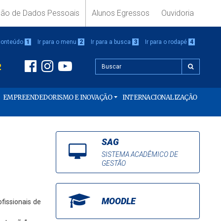
ção de Dados Pessoais
Alunos Egressos
Ouvidoria
 conteúdo
1
Ir para o menu
2
Ir para a busca
3
Ir para o rodapé
4
2
EMPREENDEDORISMO E INOVAÇÃO
INTERNACIONALIZAÇÃO
SAG
SISTEMA ACADÊMICO DE
GESTÃO
MOODLE
fissionais de