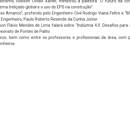
rismo, Robson Ovídio Xavier, ministrou a palestra “O futuro da co
ema treliçado global e o uso do EPS na construção”.
es Amanco”, proferido pelo Engenheiro Civil Rodrigo Viana Feltre e “BI
o Engenheiro, Paulo Roberto Resende da Cunha Júnior.
rson Flávio Mendes de Lima falará sobre “Indústria 4.0: Desafios para
eonato de Pontes de Palito.
rso, bem como entre os professores e profissionais da área, com p
enheiros.