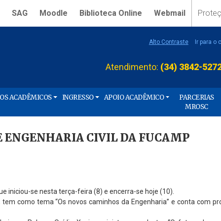
SAG
Moodle
Biblioteca Online
Webmail
Prote
Alto Contraste
Ir para o
Atendimento:
(34) 3842-527
ÇOS ACADÊMICOS
INGRESSO
APOIO ACADÊMICO
PARCERIAS
MROSC
E ENGENHARIA CIVIL DA FUCAMP
 iniciou-se nesta terça-feira (8) e encerra-se hoje (10).
ção, tem como tema “Os novos caminhos da Engenharia” e conta com pro