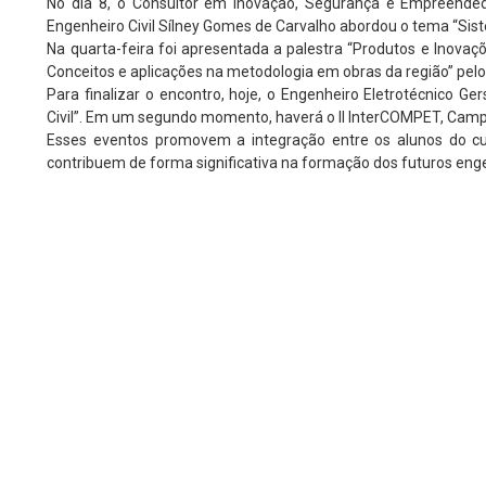
No dia 8, o Consultor em Inovação, Segurança e Empreendedo
Engenheiro Civil Sílney Gomes de Carvalho abordou o tema “Sist
Na quarta-feira foi apresentada a palestra “Produtos e Inovaçõ
Conceitos e aplicações na metodologia em obras da região” pel
Para finalizar o encontro, hoje, o Engenheiro Eletrotécnico Ge
Civil”. Em um segundo momento, haverá o II InterCOMPET, Camp
Esses eventos promovem a integração entre os alunos do cu
contribuem de forma significativa na formação dos futuros eng