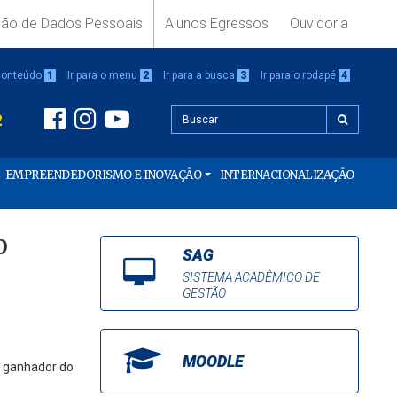
ção de Dados Pessoais
Alunos Egressos
Ouvidoria
 conteúdo
1
Ir para o menu
2
Ir para a busca
3
Ir para o rodapé
4
2
EMPREENDEDORISMO E INOVAÇÃO
INTERNACIONALIZAÇÃO
O
SAG
SISTEMA ACADÊMICO DE
GESTÃO
MOODLE
e ganhador do