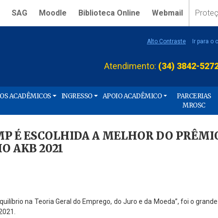
SAG
Moodle
Biblioteca Online
Webmail
Prote
Alto Contraste
Ir para o
Atendimento:
(34) 3842-527
ÇOS ACADÊMICOS
INGRESSO
APOIO ACADÊMICO
PARCERIAS
MROSC
MP É ESCOLHIDA A MELHOR DO PRÊMI
O AKB 2021
quilíbrio na Teoria Geral do Emprego, do Juro e da Moeda”, foi o grand
 2021.