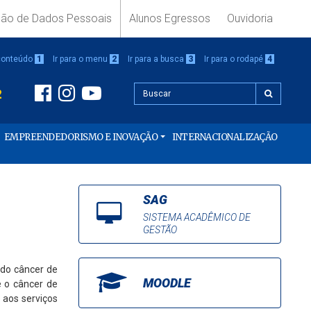
ção de Dados Pessoais
Alunos Egressos
Ouvidoria
 conteúdo
1
Ir para o menu
2
Ir para a busca
3
Ir para o rodapé
4
2
EMPREENDEDORISMO E INOVAÇÃO
INTERNACIONALIZAÇÃO
SAG
SISTEMA ACADÊMICO DE
GESTÃO
do câncer de
MOODLE
e o câncer de
 aos serviços