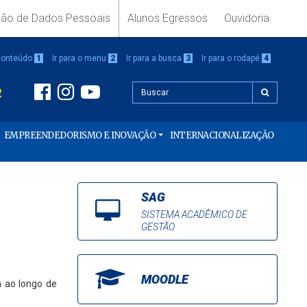
ção de Dados Pessoais
Alunos Egressos
Ouvidoria
 conteúdo
1
Ir para o menu
2
Ir para a busca
3
Ir para o rodapé
4
2
EMPREENDEDORISMO E INOVAÇÃO
INTERNACIONALIZAÇÃO
SAG
SISTEMA ACADÊMICO DE
GESTÃO
MOODLE
m ao longo de