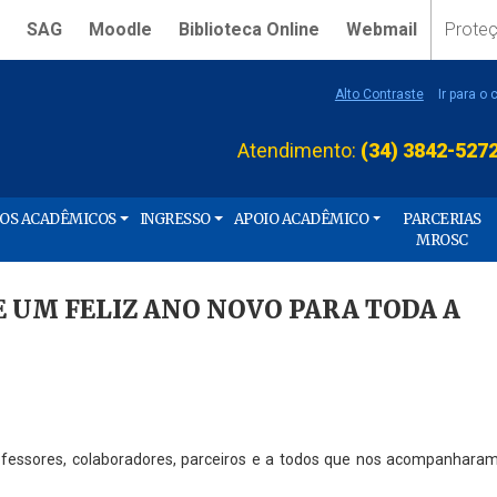
SAG
Moodle
Biblioteca Online
Webmail
Prote
Alto Contraste
Ir para o
Atendimento:
(34) 3842-527
ÇOS ACADÊMICOS
INGRESSO
APOIO ACADÊMICO
PARCERIAS
MROSC
E UM FELIZ ANO NOVO PARA TODA A
ofessores, colaboradores, parceiros e a todos que nos acompanhara