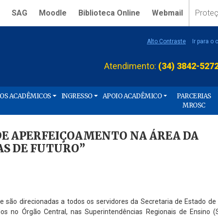
SAG
Moodle
Biblioteca Online
Webmail
Prote
Alto Contraste
Ir para o
Atendimento:
(34) 3842-527
ÇOS ACADÊMICOS
INGRESSO
APOIO ACADÊMICO
PARCERIAS
MROSC
DE APERFEIÇOAMENTO NA ÁREA DA
AS DE FUTURO”
 e são direcionadas a todos os servidores da Secretaria de Estado d
ados no Órgão Central, nas Superintendências Regionais de Ensino 