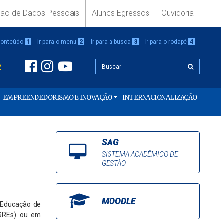
ção de Dados Pessoais
Alunos Egressos
Ouvidoria
 conteúdo
1
Ir para o menu
2
Ir para a busca
3
Ir para o rodapé
4
2
EMPREENDEDORISMO E INOVAÇÃO
INTERNACIONALIZAÇÃO
SAG
SISTEMA ACADÊMICO DE
GESTÃO
MOODLE
e Educação de
(SREs) ou em