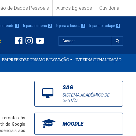
ção de Dados Pessoais
Alunos Egressos
Ouvidoria
 conteúdo
1
Ir para o menu
2
Ir para a busca
3
Ir para o rodapé
4
2
EMPREENDEDORISMO E INOVAÇÃO
INTERNACIONALIZAÇÃO
SAG
SISTEMA ACADÊMICO DE
GESTÃO
as remotas às
MOODLE
tir do Google
esenciais aos