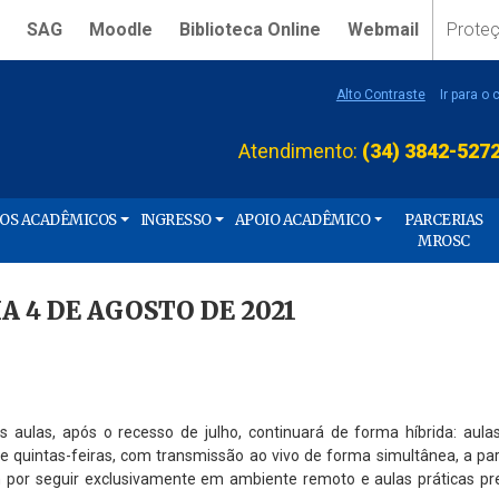
SAG
Moodle
Biblioteca Online
Webmail
Prote
Alto Contraste
Ir para o
Atendimento:
(34) 3842-527
ÇOS ACADÊMICOS
INGRESSO
APOIO ACADÊMICO
PARCERIAS
MROSC
 4 DE AGOSTO DE 2021
 aulas, após o recesso de julho, continuará de forma híbrida: aul
 e quintas-feiras, com transmissão ao vivo de forma simultânea, a par
 por seguir exclusivamente em ambiente remoto e aulas práticas pr