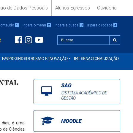
ção de Dados Pessoais
Alunos Egressos
Ouvidoria
 conteúdo
1
Ir para o menu
2
Ir para a busca
3
Ir para o rodapé
4
2
EMPREENDEDORISMO E INOVAÇÃO
INTERNACIONALIZAÇÃO
ENTAL
SAG
SISTEMA ACADÊMICO DE
GESTÃO
MOODLE
s dias, é uma
o de Ciências