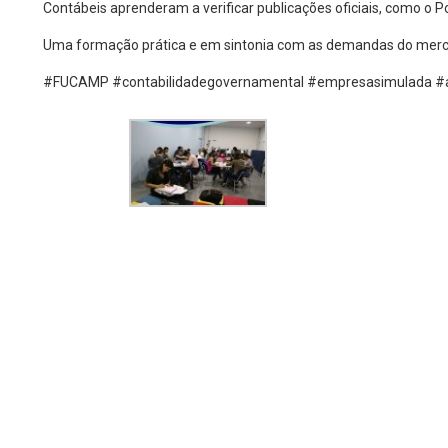
Contábeis aprenderam a verificar publicações oficiais, como o Po
Uma formação prática e em sintonia com as demandas do merc
#FUCAMP #contabilidadegovernamental #empresasimulada #a