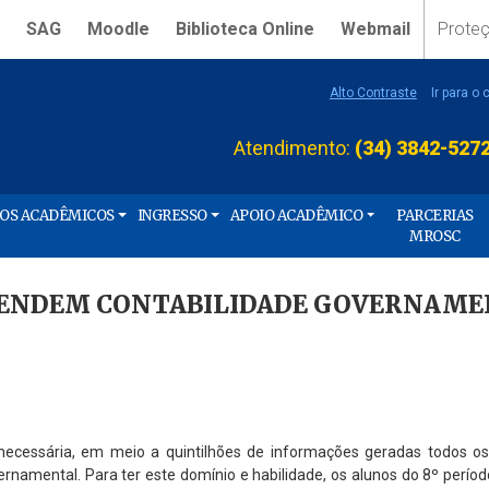
SAG
Moodle
Biblioteca Online
Webmail
Prote
Alto Contraste
Ir para o
Atendimento:
(34) 3842-527
ÇOS ACADÊMICOS
INGRESSO
APOIO ACADÊMICO
PARCERIAS
MROSC
RENDEM CONTABILIDADE GOVERNAM
e necessária, em meio a quintilhões de informações geradas todos o
rnamental. Para ter este domínio e habilidade, os alunos do 8º períod