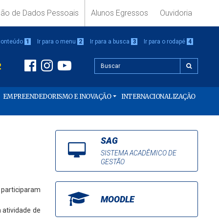
ção de Dados Pessoais
Alunos Egressos
Ouvidoria
 conteúdo
1
Ir para o menu
2
Ir para a busca
3
Ir para o rodapé
4
2
EMPREENDEDORISMO E INOVAÇÃO
INTERNACIONALIZAÇÃO
SAG
SISTEMA ACADÊMICO DE
GESTÃO
 participaram
MOODLE
 atividade de