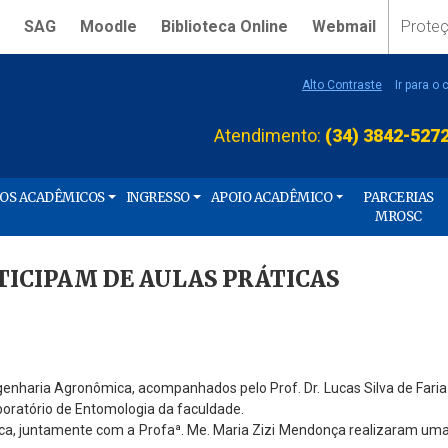
SAG
Moodle
Biblioteca Online
Webmail
Prote
Alto Contraste
Ir para o
Atendimento:
(34) 3842-527
ÇOS ACADÊMICOS
INGRESSO
APOIO ACADÊMICO
PARCERIAS
MROSC
TICIPAM DE AULAS PRÁTICAS
ngenharia Agronômica, acompanhados pelo Prof. Dr. Lucas Silva de Faria
aboratório de Entomologia da faculdade.
a, juntamente com a Profaª. Me. Maria Zizi Mendonça realizaram uma