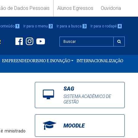
ção de Dados Pessoais
Alunos Egressos
Ouvidoria
 conteúdo
1
Ir para o menu
2
Ir para a busca
3
Ir para o rodapé
4
2
EMPREENDEDORISMO E INOVAÇÃO
INTERNACIONALIZAÇÃO
SAG
SISTEMA ACADÊMICO DE
GESTÃO
MOODLE
 é ministrado