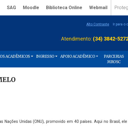
SAG
Moodle
Biblioteca Online
Webmail
Prote
Alto Contraste
Ir para o
Atendimento:
(34) 3842-527
ÇOS ACADÊMICOS
INGRESSO
APOIO ACADÊMICO
PARCERIAS
MROSC
MELO
 Nações Unidas (ONU), promovido em 40 países. Aqui no Brasil, ele